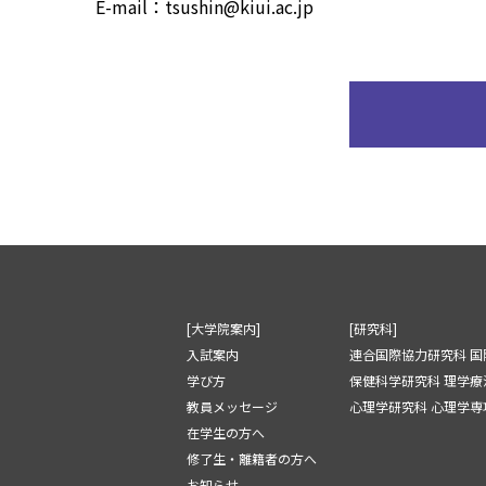
E-mail：tsushin@kiui.ac.jp
[大学院案内]
[研究科]
入試案内
連合国際協力研究科 国
学び方
保健科学研究科 理学療
教員メッセージ
心理学研究科 心理学専攻
在学生の方へ
修了生・離籍者の方へ
お知らせ