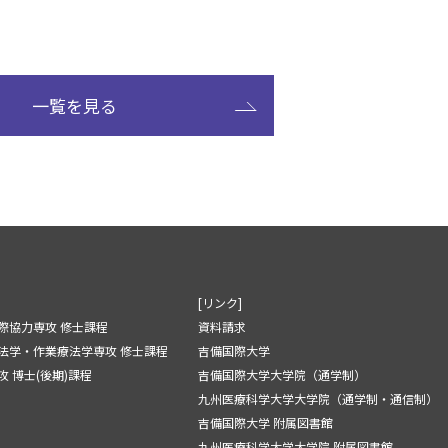
一覧を見る
[リンク]
際協力専攻 修士課程
資料請求
法学・作業療法学専攻 修士課程
吉備国際大学
 博士(後期)課程
吉備国際大学大学院（通学制）
九州医療科学大学大学院（通学制・通信制）
吉備国際大学 附属図書館
九州医療科学大学大学院 附属図書館