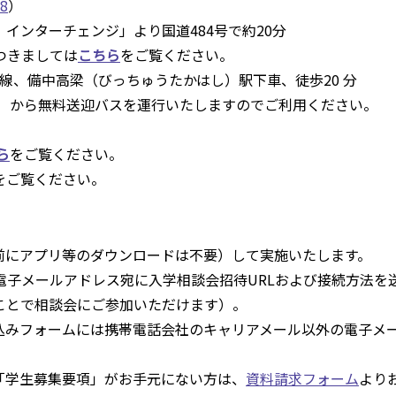
8
）
インターチェンジ」より国道484号で約20分
つきましては
こちら
をご覧ください。
線、備中高梁（びっちゅうたかはし）駅下車、徒歩20 分
）から無料送迎バスを運行いたしますのでご利用ください。
ら
をご覧ください。
をご覧ください。
使用（事前にアプリ等のダウンロードは不要）して実施いたします。
電子メールアドレス宛に入学相談会招待URLおよび接続方法を
ことで相談会にご参加いただけます）。
込みフォームには携帯電話会社のキャリアメール以外の電子メ
「学生募集要項」がお手元にない方は、
資料請求フォーム
より