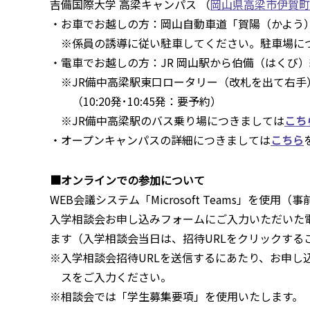
吉備国際大学 高梁キャンパス （
岡山県高梁市伊賀町
・お車でお越しの方：岡山自動車道「賀陽（かよう）
※係員の誘導に従い駐車してください。駐車場に
・電車でお越しの方：JR 岡山駅から伯備（はくび）
※JR備中高梁駅東口ロータリー（改札を出て右手
（10:20発･10:45発：要予約）
※JR備中高梁駅のバス乗り場につきましては
こち
・オープンキャンパスの詳細につきましては
こちら
■オンラインでの参加について
WEB会議システム「Microsoft Teams」を
入学相談会お申し込みフォームにご入力いただいた
ます（入学相談会当日は、招待URLをクリックする
※入学相談会招待URLを送信するにあたり、お申し
スをご入力ください。
※相談会では「学生募集要項」を使用いたします。