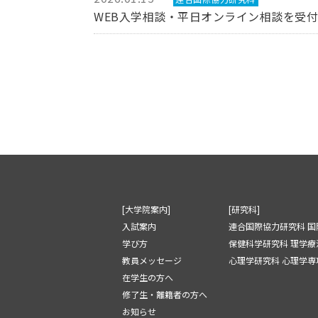
WEB入学相談・平日オンライン相談を受
[大学院案内]
[研究科]
入試案内
連合国際協力研究科 国
学び方
保健科学研究科 理学療
教員メッセージ
心理学研究科 心理学専攻
在学生の方へ
修了生・離籍者の方へ
お知らせ