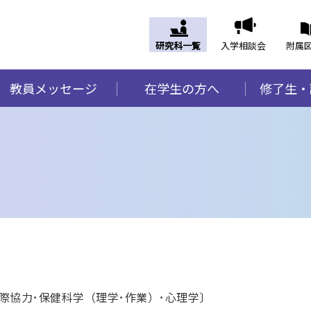
研究科一覧
入学相談会
附属
教員メッセージ
在学生の方へ
修了生・
際協力･保健科学（理学･作業）･心理学〕