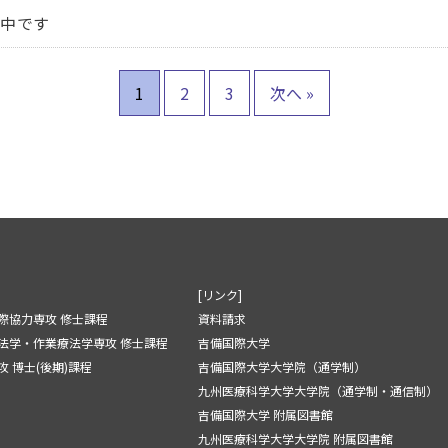
付中です
1
2
3
次へ »
[リンク]
際協力専攻 修士課程
資料請求
法学・作業療法学専攻 修士課程
吉備国際大学
 博士(後期)課程
吉備国際大学大学院（通学制）
九州医療科学大学大学院（通学制・通信制）
吉備国際大学 附属図書館
九州医療科学大学大学院 附属図書館