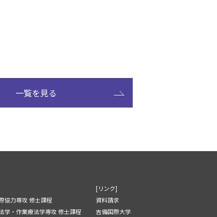
一覧を見る
[リンク]
際協力専攻 修士課程
資料請求
法学・作業療法学専攻 修士課程
吉備国際大学