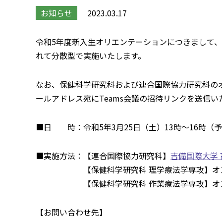
お知らせ
2023.03.17
令和5年度新入生オリエンテーションにつきまして
れて分散型で実施いたします
。
なお、保健科学研究科および連合国際協力研究科のオ
ールアドレス宛にTeams会議の招待リンクを送信い
■日 時：令和
5
年3月
25
日（土）
13
時～
16
時（予
■実施方法：【連合国際協力研究科】
吉備国際大学
【保健科学研究科 理学療法学専攻】オン
【保健科学研究科 作業療法学専攻】オン
【お問い合わせ先】