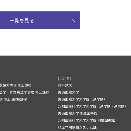
一覧を見る
[リンク]
際協力専攻 修士課程
資料請求
法学・作業療法学専攻 修士課程
吉備国際大学
 博士(後期)課程
吉備国際大学大学院（通学制）
九州医療科学大学大学院（通学制・通信制）
吉備国際大学 附属図書館
九州医療科学大学大学院 附属図書館
順正学園情報システム課