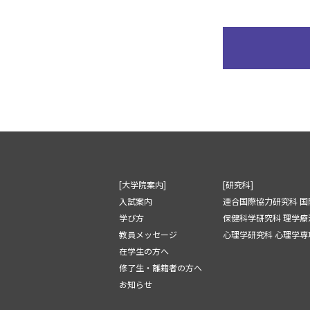
[大学院案内]
[研究科]
入試案内
連合国際協力研究科 国
学び方
保健科学研究科 理学療
教員メッセージ
心理学研究科 心理学専攻
在学生の方へ
修了生・離籍者の方へ
お知らせ