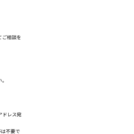
てご相談を
い。
アドレス宛
等は不要で