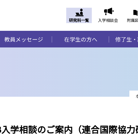
研究科一覧
入学相談会
附属
教員メッセージ
在学生の方へ
修了生・
B入学相談のご案内（連合国際協力