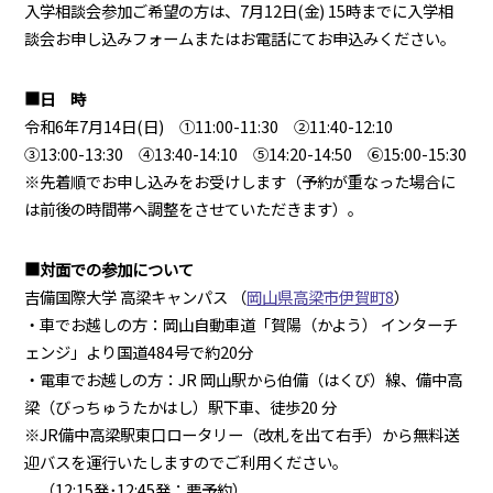
入学相談会参加ご希望の方は、7月12日(金) 15時までに入学相
談会お申し込みフォームまたはお電話にてお申込みください。
■日 時
令和6年7月14日(日) ①11:00-11:30 ②11:40-12:10
③13:00-13:30 ④13:40-14:10 ⑤14:20-14:50 ⑥15:00-15:30
※先着順でお申し込みをお受けします（予約が重なった場合に
は前後の時間帯へ調整をさせていただきます）。
■対面での参加について
吉備国際大学 高梁キャンパス （
岡山県高梁市伊賀町8
）
・車でお越しの方：岡山自動車道「賀陽（かよう） インターチ
ェンジ」より国道484号で約20分
・電車でお越しの方：JR 岡山駅から伯備（はくび）線、備中高
梁（びっちゅうたかはし）駅下車、徒歩20 分
※JR備中高梁駅東口ロータリー（改札を出て右手）から無料送
迎バスを運行いたしますのでご利用ください。
（12:15発･12:45発：要予約）